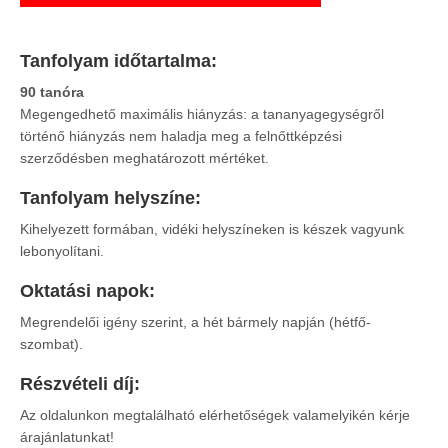
Tanfolyam időtartalma:
90 tanóra
Megengedhető maximális hiányzás: a tananyagegységről
történő hiányzás nem haladja meg a felnőttképzési
szerződésben meghatározott mértéket.
Tanfolyam helyszíne:
Kihelyezett formában, vidéki helyszíneken is készek vagyunk
lebonyolítani.
Oktatási napok:
Megrendelői igény szerint, a hét bármely napján (hétfő-
szombat).
Részvételi díj:
Az oldalunkon megtalálható elérhetőségek valamelyikén kérje
árajánlatunkat!