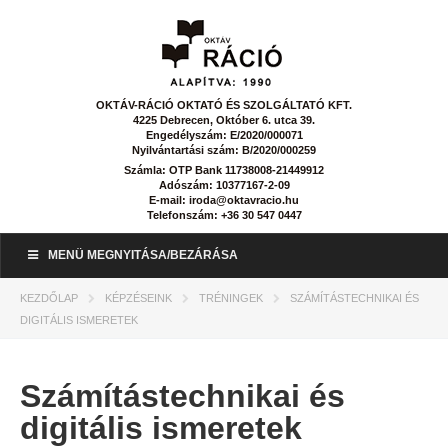
OKTÁV-RÁCIÓ OKTATÓ ÉS SZOLGÁLTATÓ KFT.
4225 Debrecen, Október 6. utca 39.
Engedélyszám: E/2020/000071
Nyilvántartási szám: B/2020/000259
Számla: OTP Bank 11738008-21449912
Adószám: 10377167-2-09
E-mail: iroda@oktavracio.hu
Telefonszám: +36 30 547 0447
MENÜ MEGNYITÁSA/BEZÁRÁSA
KEZDŐLAP
KÉPZÉSEINK
TRÉNINGEK
SZÁMÍTÁSTECHNIKAI ÉS
DIGITÁLIS ISMERETEK
Számítástechnikai és
digitális ismeretek