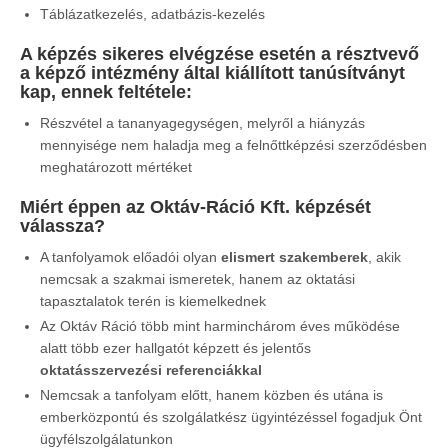
Táblázatkezelés, adatbázis-kezelés
A képzés sikeres elvégzése esetén a résztvevő
a képző intézmény által kiállított tanúsítványt
kap, ennek feltétele:
Részvétel a tananyagegységen, melyről a hiányzás
mennyisége nem haladja meg a felnőttképzési szerződésben
meghatározott mértéket
Miért éppen az Oktáv-Ráció Kft. képzését
válassza?
A tanfolyamok előadói olyan
elismert szakemberek
, akik
nemcsak a szakmai ismeretek, hanem az oktatási
tapasztalatok terén is kiemelkednek
Az Oktáv Ráció több mint harminchárom éves működése
alatt több ezer hallgatót képzett és jelentős
oktatásszervezési referenciákkal
Nemcsak a tanfolyam előtt, hanem közben és utána is
emberközpontú és szolgálatkész ügyintézéssel fogadjuk Önt
ügyfélszolgálatunkon