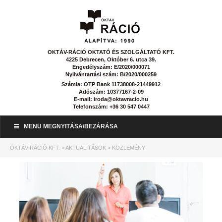
OKTÁV-RÁCIÓ OKTATÓ ÉS SZOLGÁLTATÓ KFT.
4225 Debrecen, Október 6. utca 39.
Engedélyszám: E/2020/000071
Nyilvántartási szám: B/2020/000259
Számla: OTP Bank 11738008-21449912
Adószám: 10377167-2-09
E-mail: iroda@oktavracio.hu
Telefonszám: +36 30 547 0447
MENÜ MEGNYITÁSA/BEZÁRÁSA
OKTÁV-RÁCIÓ KFT.
>
AKTUALITÁSOK
>
KÖZLEMÉNY