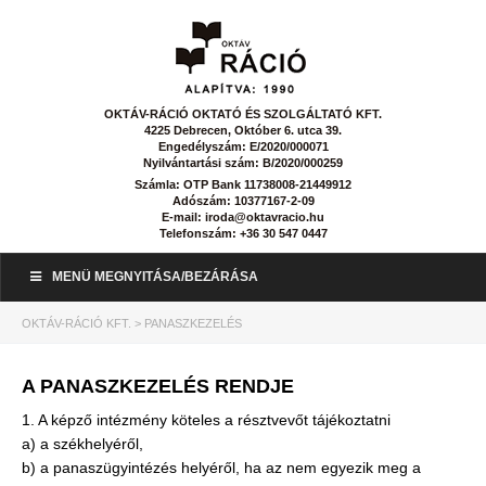
OKTÁV-RÁCIÓ OKTATÓ ÉS SZOLGÁLTATÓ KFT.
4225 Debrecen, Október 6. utca 39.
Engedélyszám: E/2020/000071
Nyilvántartási szám: B/2020/000259
Számla: OTP Bank 11738008-21449912
Adószám: 10377167-2-09
E-mail: iroda@oktavracio.hu
Telefonszám: +36 30 547 0447
MENÜ MEGNYITÁSA/BEZÁRÁSA
OKTÁV-RÁCIÓ KFT.
>
PANASZKEZELÉS
A PANASZKEZELÉS RENDJE
1. A képző intézmény köteles a résztvevőt tájékoztatni
a) a székhelyéről,
b) a panaszügyintézés helyéről, ha az nem egyezik meg a