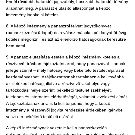
Ennél rövidebb határidőt jogszabály, hosszabb határidőt törvény
állapíthat meg. A panaszt elutasító álláspontját a képző
intézmény indokolni köteles.
8. A képző intézmény a panaszról felvett jegyzőkönyvet
(panaszkezelési űrlapot) és a válasz másolati példányát öt évig
köteles megőrizni, és azt az ellenőrző hatóságoknak kérésükre
bemutatni.
9. A panasz elutasítása esetén a képző intézmény köteles a
résztvevőt írásban tájékoztatni arról, hogy panaszával – annak
jellege szerint – mely hatóság vagy békéltető testület eljárását
kezdeményezheti. A tájékoztatásnak tartalmaznia kell továbbá
az illetékes hatóság, illetve a résztvevő lakóhelye vagy
tartózkodási helye szerinti békéltető testület székhelyét,
telefonos és internetes elérhetőségét, valamint levelezési címét.
A tájékoztatásnak arra is ki kell terjednie, hogy a képző
intézmény a résztvevői jogvita rendezése érdekében igénybe
veszi-e a békéltető testületi eljárást.
A képző intézménynek vezetnie kell a panaszkezelés
dokumentációját, az eredmények pedig a vezetőségi átvizsgálás