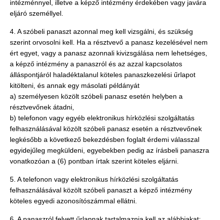
intézménnyel, illetve a képző intézmény érdekében vagy javára
eljáró személlyel.
4. A szóbeli panaszt azonnal meg kell vizsgálni, és szükség
szerint orvosolni kell. Ha a résztvevő a panasz kezelésével nem
ért egyet, vagy a panasz azonnali kivizsgálása nem lehetséges,
a képző intézmény a panaszról és az azzal kapcsolatos
álláspontjáról haladéktalanul köteles panaszkezelési űrlapot
kitölteni, és annak egy másolati példányát
a) személyesen közölt szóbeli panasz esetén helyben a
résztvevőnek átadni,
b) telefonon vagy egyéb elektronikus hírközlési szolgáltatás
felhasználásával közölt szóbeli panasz esetén a résztvevőnek
legkésőbb a következő bekezdésben foglalt érdemi válasszal
egyidejűleg megküldeni, egyebekben pedig az írásbeli panaszra
vonatkozóan a (6) pontban írtak szerint köteles eljárni.
5. A telefonon vagy elektronikus hírközlési szolgáltatás
felhasználásával közölt szóbeli panaszt a képző intézmény
köteles egyedi azonosítószámmal ellátni.
6. A panaszról felvett űrlapnak tartalmaznia kell az alábbiakat: