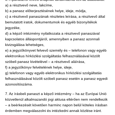
a) a résztvevő neve, lakcíme,
b) a panasz előterjesztésének helye, ideje, módja,
c) a résztvevő panaszának részletes leírása, a résztvevő által
bemutatott iratok, dokumentumok és egyéb bizonyítékok
jegyzéke,
d) a képző intézmény nyilatkozata a résztvevő panaszával
kapcsolatos álláspontjáról, amennyiben a panasz azonnali
kivizsgálása lehetséges,
e) a jegyzőkönyvet felvevő személy és – telefonon vagy egyéb
elektronikus hírközlési szolgáltatás felhasználásával közölt
szóbeli panasz kivételével – a résztvevő aláírása,
f) a jegyzőkönyv felvételének helye, ideje,
g) telefonon vagy egyéb elektronikus hírközlési szolgáltatás
felhasználásával közölt szóbeli panasz esetén a panasz egyedi
azonosítószáma.
7. Az írásbeli panaszt a képző intézmény – ha az Európai Unió
közvetlenül alkalmazandó jogi aktusa eltérően nem rendelkezik
– a beérkezését követően harminc napon belül köteles írásban
érdemben megválaszolni és intézkedni annak közlése iránt.