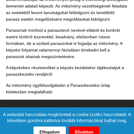
bemeneti adatait képezik. Az intézmény vezetőségének feladata
az esetekből levont tanulságokat feldolgozni és ismétlődő
panasz esetén megelőzésére megoldásokat kidolgozni.
Panasznak minősül a panasztevő nevével ellátott és konkrét
esetre történő észrevétel, beadvány, elsősorban írásos
formában, de a szóbeli panaszokat is fogadja az intézmény. A
képzési folyamat valamennyi fázisában törekedni kell a
panaszok okainak megszüntetésére.
A képzésben résztvevőket a képzés kezdetekor tájékoztatjuk a
panaszkezelés rendjéről.
Az intézmény ügyfélszolgálatán a Panaszkezelési űrlap
kötelezően megtalálható.
Debreceni Törvényszék Cégbírósága, Cégjegyzékszám: 09-09-
A weboldal használata megköveteli a cookie (sütik) használatát. A
000365,
bővebben gombra kattintva további információkat tudhat meg.
Oktáv-Ráció Kft. © 2016-2026 - Készítette:
Jusztinn Web-Tech
Kft.
Elfogadom
Bővebben