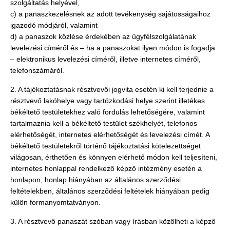
szolgáltatás helyével,
c) a panaszkezelésnek az adott tevékenység sajátosságaihoz
igazodó módjáról, valamint
d) a panaszok közlése érdekében az ügyfélszolgálatának
levelezési címéről és – ha a panaszokat ilyen módon is fogadja
– elektronikus levelezési címéről, illetve internetes címéről,
telefonszámáról.
2. A tájékoztatásnak résztvevői jogvita esetén ki kell terjednie a
résztvevő lakóhelye vagy tartózkodási helye szerint illetékes
békéltető testületekhez való fordulás lehetőségére, valamint
tartalmaznia kell a békéltető testület székhelyét, telefonos
elérhetőségét, internetes elérhetőségét és levelezési címét. A
békéltető testületekről történő tájékoztatási kötelezettséget
világosan, érthetően és könnyen elérhető módon kell teljesíteni,
internetes honlappal rendelkező képző intézmény esetén a
honlapon, honlap hiányában az általános szerződési
feltételekben, általános szerződési feltételek hiányában pedig
külön formanyomtatványon.
3. A résztvevő panaszát szóban vagy írásban közölheti a képző