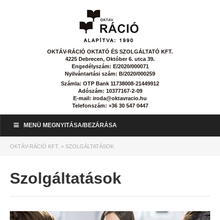
OKTÁV-RÁCIÓ OKTATÓ ÉS SZOLGÁLTATÓ KFT.
4225 Debrecen, Október 6. utca 39.
Engedélyszám: E/2020/000071
Nyilvántartási szám: B/2020/000259
Számla: OTP Bank 11738008-21449912
Adószám: 10377167-2-09
E-mail: iroda@oktavracio.hu
Telefonszám: +36 30 547 0447
MENÜ MEGNYITÁSA/BEZÁRÁSA
OKTÁV-RÁCIÓ KFT.
>
SZOLGÁLTATÁSOK
Szolgáltatások