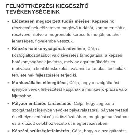
FELNŐTTKÉPZÉSI KIEGÉSZÍTŐ
TEVÉKENYSÉGEINK
Előzetesen megszerzett tudás mérése
; Képzéseink
résztvevőinek előzetesen meglévő tudását, kompetenciáit a
résztvevő, illetve a megrendelő kérése felmérjük, és ahol
lehetséges, figyelembe vesszük.
Képzés hatékonyságának növelése
; Célja a
közfoglalkoztatásból való kivezetés támogatása, a képzés
hatékonyságának javítása, mely az együttműködés és
motiváció, a konfliktuskezelés, valamint a tanulási technikák
területeinek fejlesztésére terjed ki.
Munkavállalás elősegítése;
Célja, hogy a szolgáltatást
igénybe vevők felkészítést kapjanak a munkaerő-piacra való
kijutáshoz.
Pályaorientációs tanácsadás
; Célja, hogy segítse a
szolgáltatást igénybe vevőket pályaválasztási, pályatervezési
és elhelyezkedési céljaik tisztázásában, megfogalmazásában
és a kitűzött célokhoz vezető út megtervezésében.
Képzési szükségletfelmérés;
Célja, hogy a a szolgáltatást