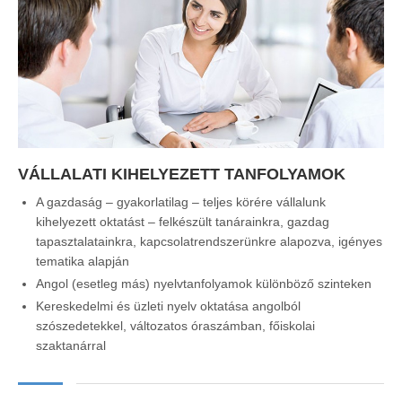
VÁLLALATI KIHELYEZETT TANFOLYAMOK
A gazdaság – gyakorlatilag – teljes körére vállalunk
kihelyezett oktatást – felkészült tanárainkra, gazdag
tapasztalatainkra, kapcsolatrendszerünkre alapozva, igényes
tematika alapján
Angol (esetleg más) nyelvtanfolyamok különböző szinteken
Kereskedelmi és üzleti nyelv oktatása angolból
szószedetekkel, változatos óraszámban, főiskolai
szaktanárral