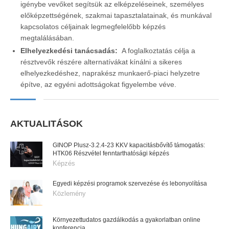
igénybe vevőket segítsük az elképzeléseinek, személyes
előképzettségének, szakmai tapasztalatainak, és munkával
kapcsolatos céljainak legmegfelelőbb képzés
megtalálásában.
Elhelyezkedési tanácsadás:
A foglalkoztatás célja a
résztvevők részére alternatívákat kínálni a sikeres
elhelyezkedéshez, naprakész munkaerő-piaci helyzetre
építve, az egyéni adottságokat figyelembe véve.
AKTUALITÁSOK
GINOP Plusz-3.2.4-23 KKV kapacitásbővítő támogatás:
HTK06 Részvétel fenntarthatósági képzés
Képzés
Egyedi képzési programok szervezése és lebonyolítása
Közlemény
Környezettudatos gazdálkodás a gyakorlatban online
konferencia