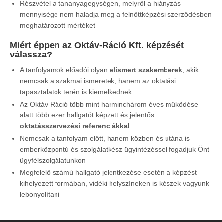
Részvétel a tananyagegységen, melyről a hiányzás
mennyisége nem haladja meg a felnőttképzési szerződésben
meghatározott mértéket
Miért éppen az Oktáv-Ráció Kft. képzését
válassza?
A tanfolyamok előadói olyan
elismert szakemberek
, akik
nemcsak a szakmai ismeretek, hanem az oktatási
tapasztalatok terén is kiemelkednek
Az Oktáv Ráció több mint harminchárom éves működése
alatt több ezer hallgatót képzett és jelentős
oktatásszervezési referenciákkal
Nemcsak a tanfolyam előtt, hanem közben és utána is
emberközpontú és szolgálatkész ügyintézéssel fogadjuk Önt
ügyfélszolgálatunkon
Megfelelő számú hallgató jelentkezése esetén a képzést
kihelyezett formában, vidéki helyszíneken is készek vagyunk
lebonyolítani