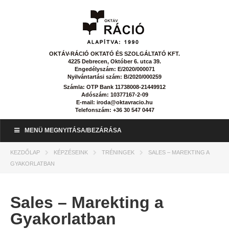
OKTÁV-RÁCIÓ OKTATÓ ÉS SZOLGÁLTATÓ KFT.
4225 Debrecen, Október 6. utca 39.
Engedélyszám: E/2020/000071
Nyilvántartási szám: B/2020/000259
Számla: OTP Bank 11738008-21449912
Adószám: 10377167-2-09
E-mail: iroda@oktavracio.hu
Telefonszám: +36 30 547 0447
MENÜ MEGNYITÁSA/BEZÁRÁSA
KEZDŐLAP
KÉPZÉSEINK
TRÉNINGEK
SALES – MAREKTING A
GYAKORLATBAN
Sales – Marekting a
Gyakorlatban