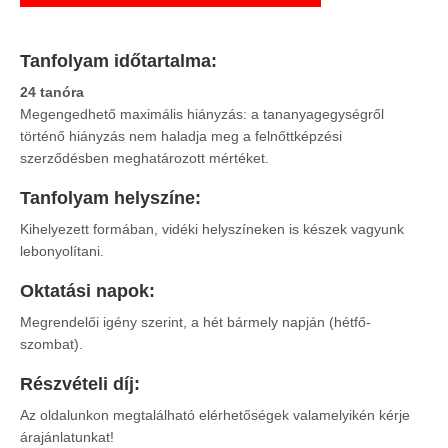
Tanfolyam időtartalma:
24 tanóra
Megengedhető maximális hiányzás: a tananyagegységről
történő hiányzás nem haladja meg a felnőttképzési
szerződésben meghatározott mértéket.
Tanfolyam helyszíne:
Kihelyezett formában, vidéki helyszíneken is készek vagyunk
lebonyolítani.
Oktatási napok:
Megrendelői igény szerint, a hét bármely napján (hétfő-
szombat).
Részvételi díj:
Az oldalunkon megtalálható elérhetőségek valamelyikén kérje
árajánlatunkat!