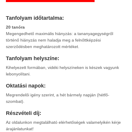
Tanfolyam időtartalma:
20 tanóra
Megengedhető maximális hiányzás: a tananyagegységről
történő hiányzás nem haladja meg a felnőttképzési
szerződésben meghatározott mértéket.
Tanfolyam helyszíne:
Kihelyezett formában, vidéki helyszíneken is készek vagyunk
lebonyolítani.
Oktatási napok:
Megrendelői igény szerint, a hét bármely napján (hétfő-
szombat).
Részvételi díj:
Az oldalunkon megtalálható elérhetőségek valamelyikén kérje
árajánlatunkat!