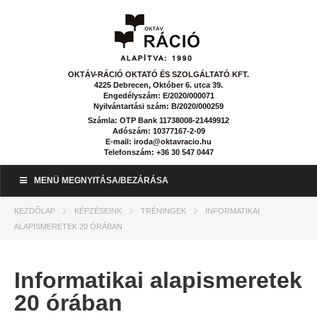
OKTÁV-RÁCIÓ OKTATÓ ÉS SZOLGÁLTATÓ KFT.
4225 Debrecen, Október 6. utca 39.
Engedélyszám: E/2020/000071
Nyilvántartási szám: B/2020/000259
Számla: OTP Bank 11738008-21449912
Adószám: 10377167-2-09
E-mail: iroda@oktavracio.hu
Telefonszám: +36 30 547 0447
MENÜ MEGNYITÁSA/BEZÁRÁSA
KEZDŐLAP
KÉPZÉSEINK
TRÉNINGEK
INFORMATIKAI
ALAPISMERETEK 20 ÓRÁBAN
Informatikai alapismeretek
20 órában