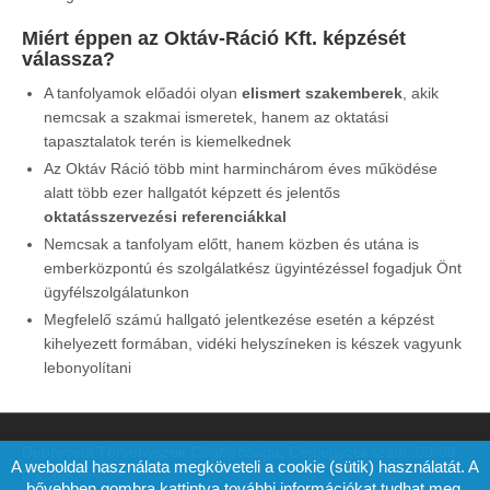
Miért éppen az Oktáv-Ráció Kft. képzését
válassza?
A tanfolyamok előadói olyan
elismert szakemberek
, akik
nemcsak a szakmai ismeretek, hanem az oktatási
tapasztalatok terén is kiemelkednek
Az Oktáv Ráció több mint harminchárom éves működése
alatt több ezer hallgatót képzett és jelentős
oktatásszervezési referenciákkal
Nemcsak a tanfolyam előtt, hanem közben és utána is
emberközpontú és szolgálatkész ügyintézéssel fogadjuk Önt
ügyfélszolgálatunkon
Megfelelő számú hallgató jelentkezése esetén a képzést
kihelyezett formában, vidéki helyszíneken is készek vagyunk
lebonyolítani
Debreceni Törvényszék Cégbírósága, Cégjegyzékszám: 09-09-
A weboldal használata megköveteli a cookie (sütik) használatát. A
000365,
bővebben gombra kattintva további információkat tudhat meg.