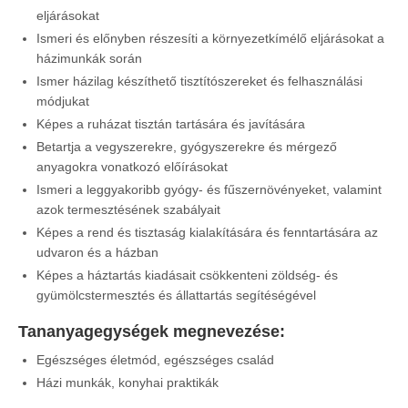
eljárásokat
Ismeri és előnyben részesíti a környezetkímélő eljárásokat a
házimunkák során
Ismer házilag készíthető tisztítószereket és felhasználási
módjukat
Képes a ruházat tisztán tartására és javítására
Betartja a vegyszerekre, gyógyszerekre és mérgező
anyagokra vonatkozó előírásokat
Ismeri a leggyakoribb gyógy- és fűszernövényeket, valamint
azok termesztésének szabályait
Képes a rend és tisztaság kialakítására és fenntartására az
udvaron és a házban
Képes a háztartás kiadásait csökkenteni zöldség- és
gyümölcstermesztés és állattartás segítéségével
Tananyagegységek megnevezése
:
Egészséges életmód, egészséges család
Házi munkák, konyhai praktikák