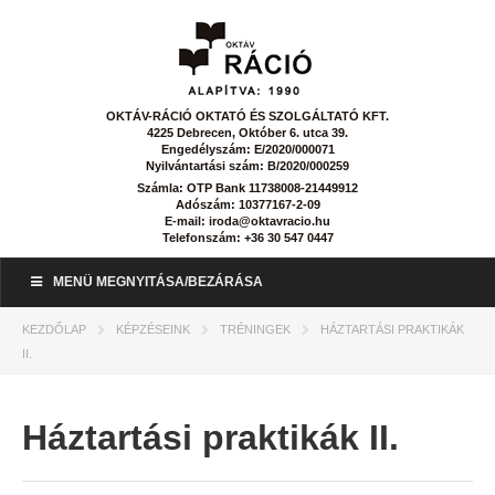
OKTÁV-RÁCIÓ OKTATÓ ÉS SZOLGÁLTATÓ KFT.
4225 Debrecen, Október 6. utca 39.
Engedélyszám: E/2020/000071
Nyilvántartási szám: B/2020/000259
Számla: OTP Bank 11738008-21449912
Adószám: 10377167-2-09
E-mail: iroda@oktavracio.hu
Telefonszám: +36 30 547 0447
MENÜ MEGNYITÁSA/BEZÁRÁSA
KEZDŐLAP
KÉPZÉSEINK
TRÉNINGEK
HÁZTARTÁSI PRAKTIKÁK
II.
Háztartási praktikák II.