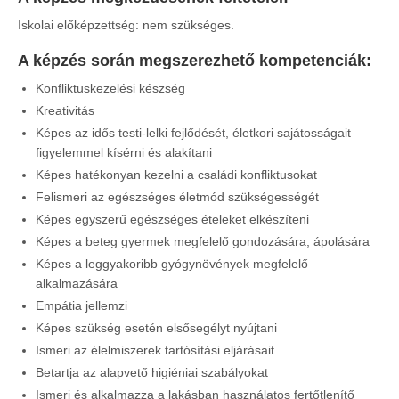
Iskolai előképzettség: nem szükséges.
A képzés során megszerezhető kompetenciák
:
Konfliktuskezelési készség
Kreativitás
Képes az idős testi-lelki fejlődését, életkori sajátosságait
figyelemmel kísérni és alakítani
Képes hatékonyan kezelni a családi konfliktusokat
Felismeri az egészséges életmód szükségességét
Képes egyszerű egészséges ételeket elkészíteni
Képes a beteg gyermek megfelelő gondozására, ápolására
Képes a leggyakoribb gyógynövények megfelelő
alkalmazására
Empátia jellemzi
Képes szükség esetén elsősegélyt nyújtani
Ismeri az élelmiszerek tartósítási eljárásait
Betartja az alapvető higiéniai szabályokat
Ismeri és alkalmazza a lakásban használatos fertőtlenítő