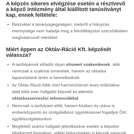
A képzés sikeres elvégzése esetén a résztvevő
a képző intézmény által kiállított tanúsítványt
kap, ennek feltétele:
Részvétel a tananyagegységen, melyről a hiányzás
mennyisége nem haladja meg a felnőttképzési szerződésben
meghatározott mértéket
Miért éppen az Oktáv-Ráció Kft. képzését
válassza?
A tanfolyamok előadói olyan
elismert szakemberek
, akik
nemcsak a szakmai ismeretek, hanem az oktatási
tapasztalatok terén is kiemelkednek
Az Oktáv Ráció több mint harminchárom éves működése
alatt több ezer hallgatót képzett és jelentős
oktatásszervezési referenciákkal
Nemcsak a tanfolyam előtt, hanem közben és utána is
emberközpontú és szolgálatkész ügyintézéssel fogadjuk Önt
ügyfélszolgálatunkon
Megfelelő számú hallgató jelentkezése esetén a képzést
kihelyezett formában, vidéki helyszíneken is készek vagyunk