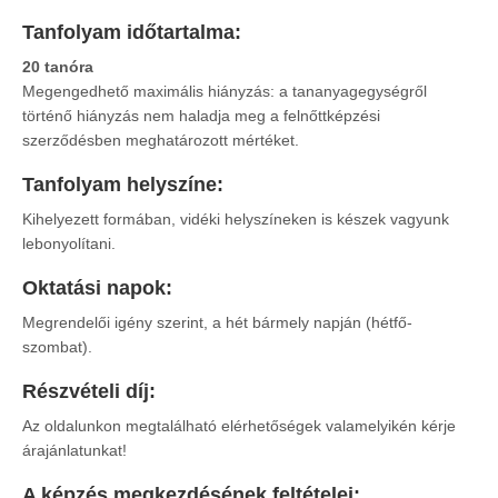
Tanfolyam időtartalma:
20 tanóra
Megengedhető maximális hiányzás: a tananyagegységről
történő hiányzás nem haladja meg a felnőttképzési
szerződésben meghatározott mértéket.
Tanfolyam helyszíne:
Kihelyezett formában, vidéki helyszíneken is készek vagyunk
lebonyolítani.
Oktatási napok:
Megrendelői igény szerint, a hét bármely napján (hétfő-
szombat).
Részvételi díj:
Az oldalunkon megtalálható elérhetőségek valamelyikén kérje
árajánlatunkat!
A képzés megkezdésének feltételei: