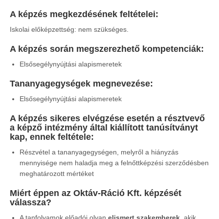
A képzés megkezdésének feltételei:
Iskolai előképzettség: nem szükséges.
A képzés során megszerezhető kompetenciák
:
Elsősegélynyújtási alapismeretek
Tananyagegységek megnevezése
:
Elsősegélynyújtási alapismeretek
A képzés sikeres elvégzése esetén a résztvevő
a képző intézmény által kiállított tanúsítványt
kap, ennek feltétele:
Részvétel a tananyagegységen, melyről a hiányzás
mennyisége nem haladja meg a felnőttképzési szerződésben
meghatározott mértéket
Miért éppen az Oktáv-Ráció Kft. képzését
válassza?
A tanfolyamok előadói olyan
elismert szakemberek
, akik