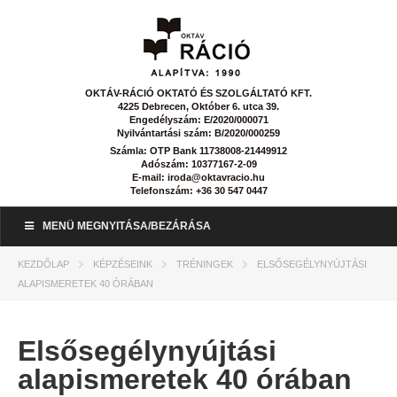
OKTÁV-RÁCIÓ OKTATÓ ÉS SZOLGÁLTATÓ KFT.
4225 Debrecen, Október 6. utca 39.
Engedélyszám: E/2020/000071
Nyilvántartási szám: B/2020/000259
Számla: OTP Bank 11738008-21449912
Adószám: 10377167-2-09
E-mail: iroda@oktavracio.hu
Telefonszám: +36 30 547 0447
MENÜ MEGNYITÁSA/BEZÁRÁSA
KEZDŐLAP
KÉPZÉSEINK
TRÉNINGEK
ELSŐSEGÉLYNYÚJTÁSI
ALAPISMERETEK 40 ÓRÁBAN
Elsősegélynyújtási
alapismeretek 40 órában