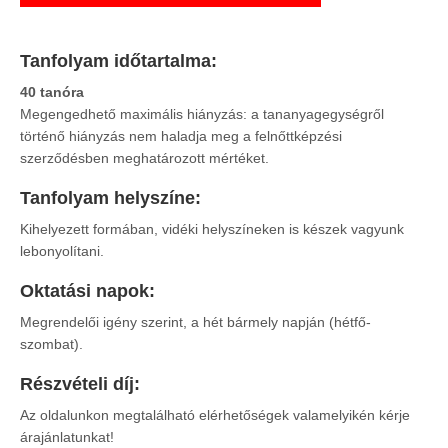
Tanfolyam időtartalma:
40 tanóra
Megengedhető maximális hiányzás: a tananyagegységről
történő hiányzás nem haladja meg a felnőttképzési
szerződésben meghatározott mértéket.
Tanfolyam helyszíne:
Kihelyezett formában, vidéki helyszíneken is készek vagyunk
lebonyolítani.
Oktatási napok:
Megrendelői igény szerint, a hét bármely napján (hétfő-
szombat).
Részvételi díj:
Az oldalunkon megtalálható elérhetőségek valamelyikén kérje
árajánlatunkat!