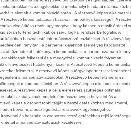
yüttműködően bánni. A résztvevő pontosabban és gyorsabban cserél 
nkatársakkal és az ügyfelekkel a munkahelyi feladatai ellátása közbe
verbális elemeit a kommunikáció során. A résztvevő képes alkalmazni 
A résztvevő képes tudatosan használni empatikus készségeit. A részt
technika elsajátítása révén úgy megóvni, hogy közben a másik érdekei s
 során történő technikák célszerű logikai rendszerbe foglalni. A
unikációban használható információszerző eszközöket. A résztvevő ké
felelően irányítani, a partnerrel kialakított személyes kapcsolatot
almazott üzeneteket hatékonyan kommunikálni, a partner számára könn
er érdeklődését felkelteni és a meggyőzési kommunikáció folyamán
rülő ellenvetéseket hatékonyan kezelni. A résztvevő képes a kommuniká
zeteket felismerni. A résztvevő képes a tárgyalópartner viselkedéséne
gesíteni a manipulatív attitűdöket. A résztvevő képes felismerni és
ülönbségeit a kommunikációban. A résztvevő képes alkalmazni a mindk
péseket. A résztvevő képes a célja eléréséhez szükséges optimális
 protokoll szabályainak megfelelően összehívni, a helyszínt és a
ztvevő képes a csoport többi tagját a beszélgetés közben megismerni,
 módon bevonni, a beszélgetést a résztvevők egyéniségéhez
irányítani és használni a csoportos beszélgetésekben rejlő lehetősége
kintettel a manipulatív szituációk kezelésére.