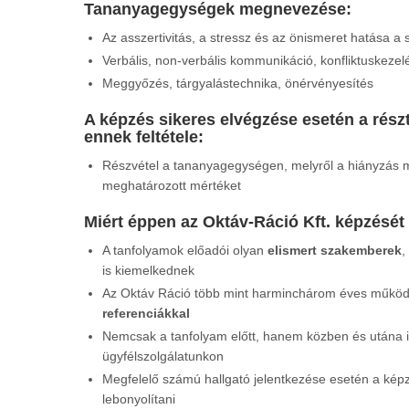
Tananyagegységek megnevezése
:
Az asszertivitás, a stressz és az önismeret hatása 
Verbális, non-verbális kommunikáció, konfliktuskezel
Meggyőzés, tárgyalástechnika, önérvényesítés
A képzés sikeres elvégzése esetén a résztv
ennek feltétele:
Részvétel a tananyagegységen, melyről a hiányzás 
meghatározott mértéket
Miért éppen az Oktáv-Ráció Kft. képzését
A tanfolyamok előadói olyan
elismert szakemberek
,
is kiemelkednek
Az Oktáv Ráció több mint harminchárom éves működése
referenciákkal
Nemcsak a tanfolyam előtt, hanem közben és utána i
ügyfélszolgálatunkon
Megfelelő számú hallgató jelentkezése esetén a képz
lebonyolítani