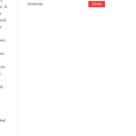
és
Vasárnap
Zárva
n. A
a
vevő
e
pes
yen
ció
k
ét
ket,