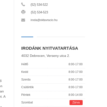
(52) 534-522
(52) 534-523
iroda@oktavracio.hu
IRODÁNK NYITVATARTÁSA
4032 Debrecen, Verseny utca 2.
Hétfő
8:00-17:00
Kedd
8:00-17:00
Szerda
8:00-17:00
vő
en
Csütörtök
8:00-17:00
yan
Péntek
8:00-14:00
t. A
Szombat
Zárva