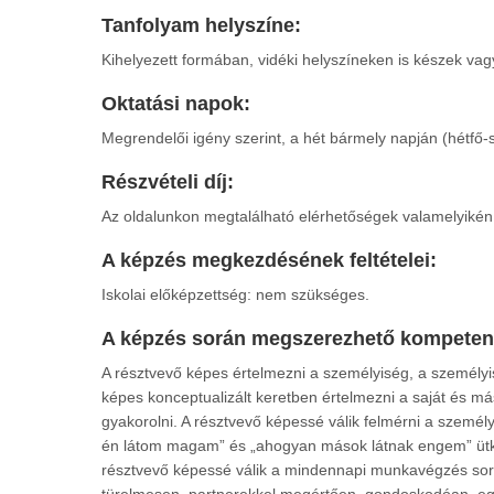
Tanfolyam helyszíne:
Kihelyezett formában, vidéki helyszíneken is készek vag
Oktatási napok:
Megrendelői igény szerint, a hét bármely napján (hétfő-
Részvételi díj:
Az oldalunkon megtalálható elérhetőségek valamelyikén 
A képzés megkezdésének feltételei:
Iskolai előképzettség: nem szükséges.
A képzés során megszerezhető kompeten
A résztvevő képes értelmezni a személyiség, a személyis
képes konceptualizált keretben értelmezni a saját és má
gyakorolni. A résztvevő képessé válik felmérni a személy
én látom magam” és „ahogyan mások látnak engem” ütközt
résztvevő képessé válik a mindennapi munkavégzés sorá