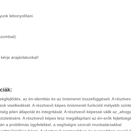
yunk lebonyolítani.
szombat).
kérje árajánlatunkat!
ciák
:
égfejlődés, az én-identitás és az önismeret összefüggéseit. A résztve
sok viselkedését. A résztvevő képes önismereti funkcióit mélyebb szint
iség jelen állapotát és integritását. A résztvevő képessé válik az „ahog
etésére. A résztvevő képes lesz megállapítani az én-erők fejlettségé
n a problémás ügyfelekkel, a segítségre szoruló munkatársakkal