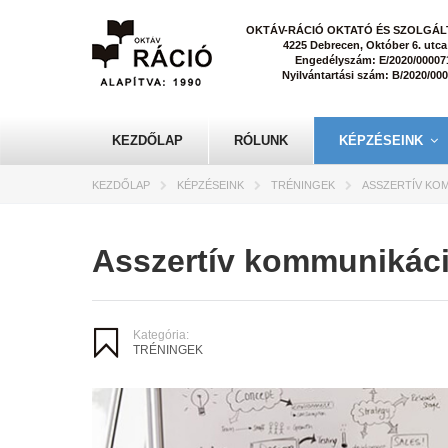
OKTÁV-RÁCIÓ OKTATÓ ÉS SZOLGÁLT
4225 Debrecen, Október 6. utca
Engedélyszám: E/2020/00007
Nyilvántartási szám: B/2020/00
KEZDŐLAP
RÓLUNK
KÉPZÉSEINK
KEZDŐLAP
KÉPZÉSEINK
TRÉNINGEK
ASSZERTÍV KO
Asszertív kommunikác
Kategória:
TRÉNINGEK