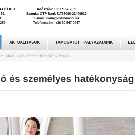
ATÓ KFT.
Adószám: 10377167-2-09
 39.
Számla: OTP Bank 11738008-21449912
1
E-mail: iroda@oktavracio.hu
0259
Telefonszám: +36 30 547 0447
AKTUALITÁSOK
TÁMOGATOTT PÁLYÁZATAINK
EL
MMUNIKÁCIÓ ÉS SZEMÉLYES HATÉKONYSÁG
ió és személyes hatékonyság