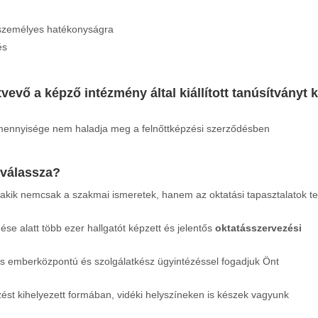
a személyes hatékonyságra
és
evő a képző intézmény által kiállított tanúsítványt 
mennyisége nem haladja meg a felnőttképzési szerződésben
 válassza?
 akik nemcsak a szakmai ismeretek, hanem az oktatási tapasztalatok t
 alatt több ezer hallgatót képzett és jelentős
oktatásszervezési
s emberközpontú és szolgálatkész ügyintézéssel fogadjuk Önt
ést kihelyezett formában, vidéki helyszíneken is készek vagyunk