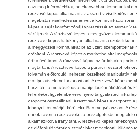
türelmesen, partnerekkel megértően, gondoskodóan, eg
oszt meg információkat, hatékonyabban kommunikál a mu
részvevő képes alkalmazni az asszertív viselkedés non-
magabiztos viselkedés ismérveit a kommunikáció során. 
képes a saját komfort zónáját/presztízsét az asszertív 
sérüljenek. A résztvevő képes a meggyőzési kommunikáció
résztvevő képes hatékonyan alkalmazni a szóbeli komm
a meggyőzési kommunikációt az üzleti szempontoknak meg
erősíteni. A résztvevő képes a marketing által megfog
érthetővé tenni. A résztvevő képes az érdektelen partn
megtartani. A résztvevő képes a partner részéről felme
folyamán előforduló, nehezen kezelhető manipulatív hely
manipulatív elemeit azonosítani. A résztvevő képes semle
használni a motiváció és a manipuláció működését és k
fél érdekét figyelembe vevő nyerő tárgyalástechnikai lé
csoportot összeállítani. A résztvevő képes a csoportot a
lebonyolítás módját körültekintően megválasztani. A rés
ennek révén a résztvevőket a beszélgetésbe megfelelő
alkalmazkodva irányítani. A résztvevő képes hatékonyan 
az előforduló váratlan szituációkat megoldani, különös te