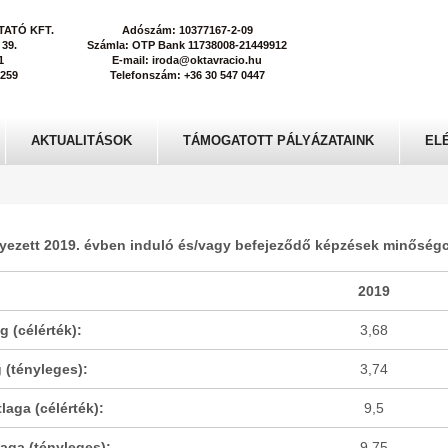
ATÓ KFT.
Adószám: 10377167-2-09
 39.
Számla: OTP Bank 11738008-21449912
1
E-mail: iroda@oktavracio.hu
0259
Telefonszám: +36 30 547 0447
AKTUALITÁSOK
TÁMOGATOTT PÁLYÁZATAINK
EL
lyezett 2019. évben induló és/vagy befejeződő képzések minőségcél
2019
g (célérték):
3,68
 (tényleges):
3,74
aga (célérték):
9,5
aga (tényleges):
9,75