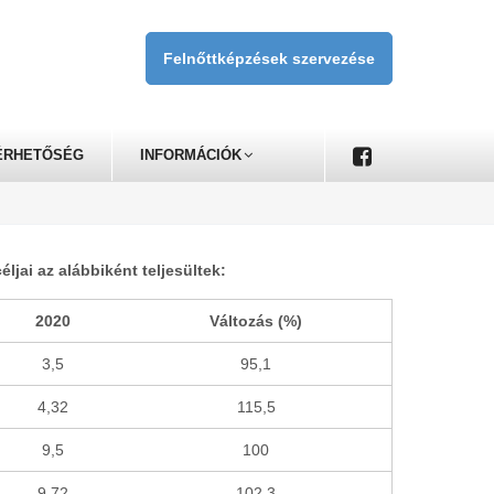
Felnőttképzések szervezése
ÉRHETŐSÉG
INFORMÁCIÓK
jai az alábbiként teljesültek:
2020
Változás (%)
3,5
95,1
4,32
115,5
9,5
100
9,72
102,3