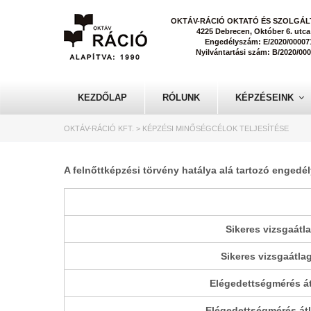
OKTÁV-RÁCIÓ OKTATÓ ÉS SZOLGÁLT
4225 Debrecen, Október 6. utca
Engedélyszám: E/2020/00007
Nyilvántartási szám: B/2020/00
KEZDŐLAP
RÓLUNK
KÉPZÉSEINK
OKTÁV-RÁCIÓ KFT.
>
KÉPZÉSI MINŐSÉGCÉLOK TELJESÍTÉSE
A felnőttképzési törvény hatálya alá tartozó engedé
Sikeres vizsgaátla
Sikeres vizsgaátlag
Elégedettségmérés átl
Elégedettségmérés átl