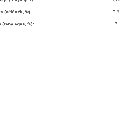
 (célérték, %):
7,3
 (tényleges, %):
7